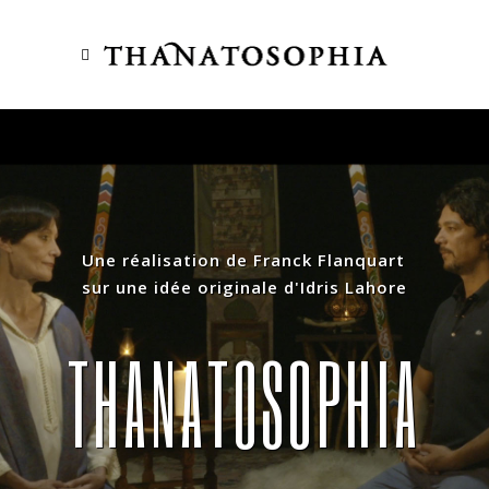
Une réalisation de Franck Flanquart
sur une idée originale d'Idris Lahore
T
H
A
N
A
T
O
S
O
P
H
I
A